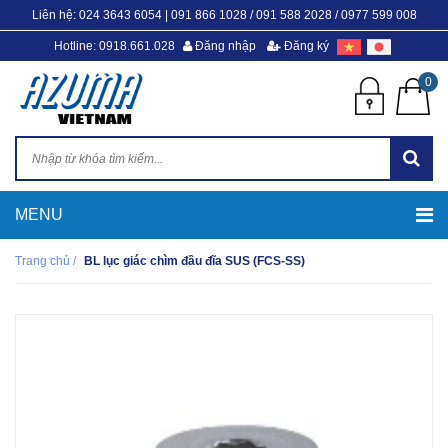
Liên hệ:
024 3643 6054
|
091 866 1028 / 091 588 2028 / 0977 599 008
Hotline: 0918.661.028
Đăng nhập
Đăng ký
0
Trang chủ
/
BL lục giác chìm đầu đĩa SUS (FCS-SS)