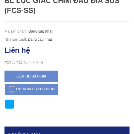
BL LỤC GIÁC CHÌM ĐẦU ĐĨA SUS
(FCS-SS)
Mã sản phẩm:
Đang cập nhật
Nhà sản xuất:
Đang cập nhật
Liên hệ
六角穴付皿ボルト(SUS)
LIÊN HỆ BÁO GIÁ
THÊM VÀO YÊU THÍCH