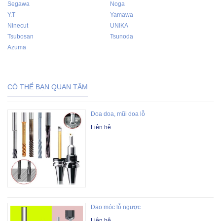
Segawa
Noga
Y.T
Yamawa
Ninecut
UNIKA
Tsubosan
Tsunoda
Azuma
CÓ THỂ BẠN QUAN TÂM
Doa doa, mũi doa lỗ
Liên hệ
Dao móc lỗ ngược
Liên hệ