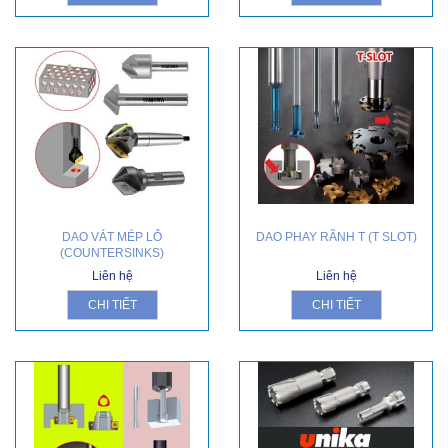
DAO VÁT MÉP LỖ
DAO PHAY RÃNH T (T SLOT)
(COUNTERSINKS)
Liên hệ
Liên hệ
CHI TIẾT
CHI TIẾT