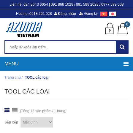
Liên hệ:
024 3643 6054
|
091 866 1028 / 091 588 2028 / 0977 599 008
Hotline: 0918.661.028
Đăng nhập
Đăng ký
0
Trang chủ
/
TOOL các loại
TOOL CÁC LOẠI
(Tổng 13 sản phẩm / 1 trang)
Sắp xếp