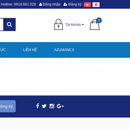
Hotline: 0918.661.028
Đăng nhập
Đăng ký
0
Tài khoản
TỨC
LIÊN HỆ
AZUMANEJI
ăng ký