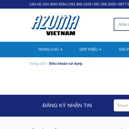
Liên hệ:
024 3643 6054
|
091 866 1028 / 091 588 2028 / 0977 
TRANG CHỦ
GIỚI THIỆU
SẢN 
Trang chủ
/
Điều khoản sử dụng
ĐĂNG KÝ NHẬN TIN