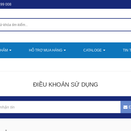
599 008
PHẨM
HỖ TRỢ MUA HÀNG
CATALOGE
TIN 
ĐIỀU KHOẢN SỬ DỤNG
Đ