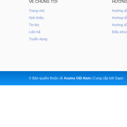
VỀ CHÚNG TÔI
HƯỚNG
Trang chủ
Hướng d
Giới thiệu
Hướng dẫ
Tin tức
Hướng dẫ
Liên hệ
Điều khoả
Tuyển dụng
© Bản quyền thuộc về
Azuma Việt Nam
|
Cung cấp bởi
Sapo