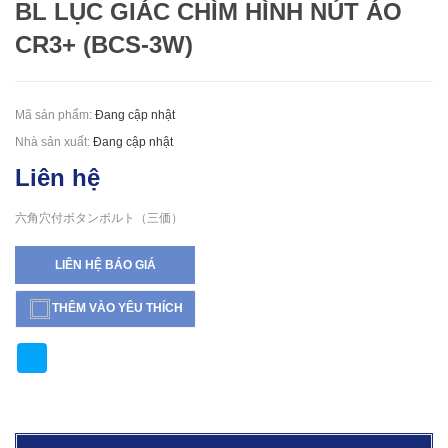
BL LỤC GIÁC CHÌM HÌNH NÚT ÁO
CR3+ (BCS-3W)
Mã sản phẩm:
Đang cập nhật
Nhà sản xuất:
Đang cập nhật
Liên hệ
六角穴付ボタンボルト（三価）
LIÊN HỆ BÁO GIÁ
THÊM VÀO YÊU THÍCH