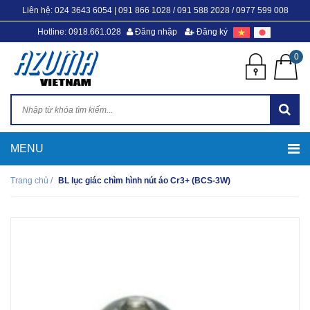
Liên hệ:
024 3643 6054
|
091 866 1028 / 091 588 2028 / 0977 599 008
Hotline: 0918.661.028
Đăng nhập
Đăng ký
0
Trang chủ
/
BL lục giác chìm hình nút áo Cr3+ (BCS-3W)