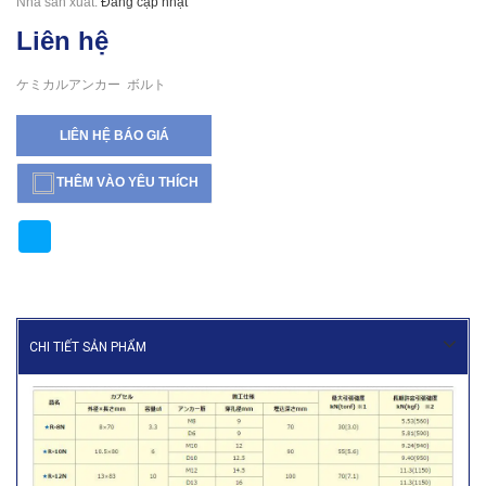
Nhà sản xuất:
Đang cập nhật
Liên hệ
ケミカルアンカー ボルト
LIÊN HỆ BÁO GIÁ
THÊM VÀO YÊU THÍCH
CHI TIẾT SẢN PHẨM