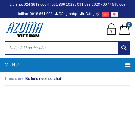
Liên hệ:
024 3643 6054
|
091 866 1028 / 091 588 2028 / 0977 599 008
Hotline: 0918.661.028
Đăng nhập
Đăng ký
0
Trang chủ
/
Bu lông neo hóa chất