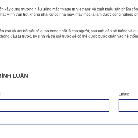
 xây dựng thương hiệu đóng mác “Made in Vietnam” và xuất khẩu sản phẩm công 
hật Minh trăn trở, không phải cứ có nhà máy, máy móc là làm được công nghiệp ph
n khó và đòi hỏi yếu tố quan trọng nhất là con người, sau mới đến hệ thống và 
không đầu tư trước, hy sinh và trả giá trước để có thể được bước chân vào hệ thố
BÌNH LUẬN
:
Email:
: