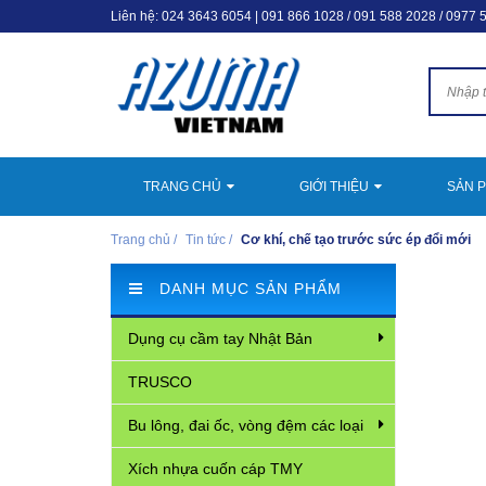
Liên hệ:
024 3643 6054
|
091 866 1028 / 091 588 2028 / 0977 
TRANG CHỦ
GIỚI THIỆU
SẢN 
Trang chủ
/
Tin tức
/
Cơ khí, chế tạo trước sức ép đổi mới
DANH MỤC SẢN PHẨM
Dụng cụ cầm tay Nhật Bản
TRUSCO
Bu lông, đai ốc, vòng đệm các loại
Xích nhựa cuốn cáp TMY