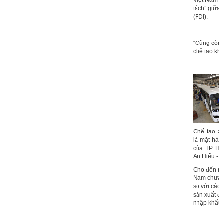
Việt Nam 
tách” giữ
(FDI).
“Cũng còn
chế tạo k
Chế tạo 
là mặt hà
của TP H
An Hiếu 
Cho đến n
Nam chưa 
so với cá
sản xuất 
nhập khẩu