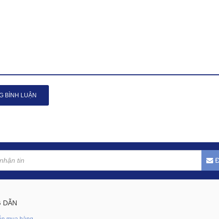
G BÌNH LUẬN
Đ
 DẪN