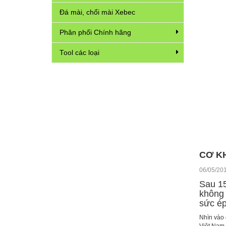
Đá mài, chổi mài Xebec
Phân phối Chính hãng
Tool các loại
CƠ KH
06/05/20
Sau 15
không 
sức ép
Nhìn vào 