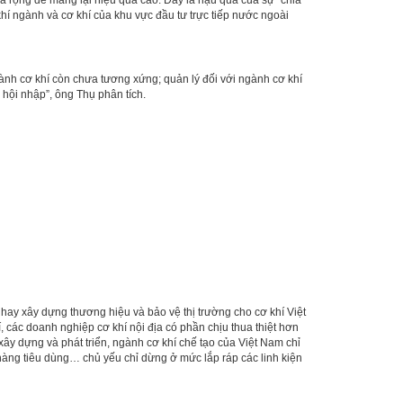
 rộng để mang lại hiệu quả cao. Đây là hậu quả của sự “chia
hí ngành và cơ khí của khu vực đầu tư trực tiếp nước ngoài
nh cơ khí còn chưa tương xứng; quản lý đối với ngành cơ khí
 hội nhập”, ông Thụ phân tích.
hay xây dựng thương hiệu và bảo vệ thị trường cho cơ khí Việt
 các doanh nghiệp cơ khí nội địa có phần chịu thua thiệt hơn
ây dựng và phát triển, ngành cơ khí chế tạo của Việt Nam chỉ
hàng tiêu dùng… chủ yếu chỉ dừng ở mức lắp ráp các linh kiện