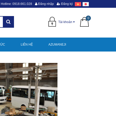
Hotline: 0918.661.028
Đăng nhập
Đăng ký
0
Tài khoản
TỨC
LIÊN HỆ
AZUMANEJI