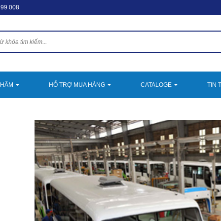
599 008
PHẨM
HỖ TRỢ MUA HÀNG
CATALOGE
TIN 