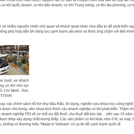
vẫn chưa thực hiện được nguyên tắc cơ bản là chuyên môn hóa sâu và hợp tác hóa
a cơ khí quốc doanh, cơ khí dân doanh, cơ khí Trung ương, cơ khí địa phương, cơ k
 có nhiều nguyên nhân chủ quan và khách quan khác như đầu tư để phát triển ngà
hông phù hợp dẫn tới năng lực cạnh tranh yếu kém và thích ứng chậm với tiến trình
xe buýt, xe khách
ng cơ khí chủ lực
ồ Chí Minh. Ảnh:
- TTXVN
ay, các chính sách hỗ trợ như đấu thầu, tín dụng, nghiên cứu khoa học công nghệ 
được chú trọng, nên chưa kích thích các doanh nghiệp cơ khí phát triển. Thậm chí,
c doanh nghiệp FDI về cơ chế ưu đãi thuế, cho thuê đất kéo dài… nên sau 15 năm x
được thép xây dựng chất lượng thấp. Các sản phẩm cơ khí khác như ô tô, xe máy, 
, không có thương hiệu “Made in Vietnam” có uy tín để cạnh tranh quốc tế.