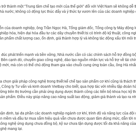
 trở thành một “Trung tâm chế tạo mới của thế giới” đối với Việt Nam sẽ không dễ 
hà nước; không có động lực thúc đẩy và ý thức tự vươn lên của các doanh nghiệp c
iễn của doanh nghiệp, ông Trần Ngọc Hà, Tổng giám đốc, Tổng công ty Máy động 
hiệp hóa, hiện đại hóa đầu tư các dây chuyền thiết bị có trình độ kỹ thuật, công n
sản phẩm chất lượng cao, ổn định, giá thành hợp lý và không tác động xấu tới môi 
đúc phát triển mạnh và bền vững, Nhà nước cần có các chính sách hỗ trợ đồng bộ v
 Bên cạnh đó, chuyển giao công nghệ, đào tạo nguồn nhân lực và hỗ trợ về tài chí
 mới, mà còn có thể chủ động tham gia vào chuỗi cung ứng toàn cầu, ông Hà nh
a chọn giải pháp công nghệ trong thiết kế chế tạo sản phẩm cơ khí cũng là thách 
 Công ty Tư vấn và kinh doanh Vietbay cho biết, qua hợp tác với nhiều tập đoàn h
ững trên thị trường cần phải ứng dụng được thành công các tiến bộ khoa học kỹ thu
sản phẩm. Điều này giúp nâng cao năng suất lao động, giảm giá thành và tạo ra 
ận định, tại đa phần các doanh nghiệp ngành cơ khí, trình độ và năng lực của đội 
hần mềm và đầu tư mua sắm hiệu quả vẫn chưa được quan tâm đúng mức, dẫn tới 
 công nghệ ứng dụng chưa đồng bộ, kỹ sư chưa tận dụng được tối đa khả năng c
nghệ mang lại.