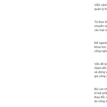
Viễn cảnh
quản lý N
Từ thực t
chuyên ng
các loại 
Để ngành 
khoa học.
công nghệ
Vấn đề lự
Giám đốc,
và đứng v
gia công 
Bà Lan nh
trí tuệ p
thay đổi,
do công 