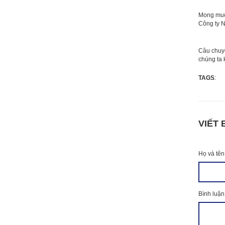
Mong muốn
Công ty N
Câu chuyệ
chúng ta 
TAGS
:
VIẾT 
Họ và tên
Bình luận