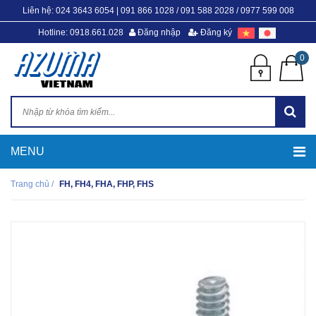
Liên hệ:
024 3643 6054
|
091 866 1028 / 091 588 2028 / 0977 599 008
Hotline: 0918.661.028
Đăng nhập
Đăng ký
0
Trang chủ
/
FH, FH4, FHA, FHP, FHS