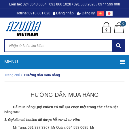
Liên hệ:
024 3643 6054
|
091 866 1028 / 091 588 2028 / 0977 599 008
Hotline: 0918.661.028
Đăng nhập
Đăng ký
0
Trang chủ
/
Hướng dẫn mua hàng
HƯỚNG DẪN MUA HÀNG
Để mua hàng Quý khách có thể lựa chọn một trong các cách đặt
hàng sau:
1. Gọi đến số hotline để được hỗ trợ và tư vấn:
Mr Tùng: 091 337 3367; Mr Quân: 094 593 0685; Mr