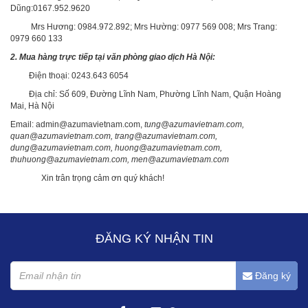
Dũng:0167.952.9620
Mrs Hương: 0984.972.892; Mrs Hường: 0977 569 008; Mrs Trang:
0979 660 133
2. Mua hàng trực tiếp tại văn phòng giao dịch Hà Nội:
Điện thoại: 0243.643 6054
Địa chỉ: Số 609, Đường Lĩnh Nam, Phường Lĩnh Nam, Quận Hoàng
Mai, Hà Nội
Email: admin@azumavietnam.com,
tung@azumavietnam.com,
quan@azumavietnam.com, trang@azumavietnam.com,
dung@azumavietnam.com, huong@azumavietnam.com,
thuhuong@azumavietnam.com, men@azumavietnam.com
Xin trân trọng cảm ơn quý khách!
ĐĂNG KÝ NHẬN TIN
Đăng ký