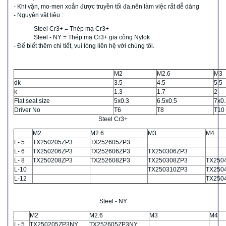
- Khi vặn, mo-men xoắn được truyền tối đa,nên làm việc rất dễ dàng
- Nguyên vật liệu :
Steel Cr3+ = Thép mạ Cr3+
Steel - NY = Thép mạ Cr3+ gia công Nylok
- Để biết thêm chi tiết, vui lòng liên hệ với chúng tôi.
M2
M2.6
M3
dk
3.5
4.5
5.5
k
1.3
1.7
2
Flat seat size
5x0.3
6.5x0.5
7x0.
Driver No
T6
T8
T10
Steel Cr3+
M2
M2.6
M3
M4
L- 5
TX250205ZP3
TX252605ZP3
L- 6
TX250206ZP3
TX252606ZP3
TX250306ZP3
L- 8
TX250208ZP3
TX252608ZP3
TX250308ZP3
TX250
L-10
TX250310ZP3
TX250
L-12
TX250
Steel - NY
M2
M2.6
M3
M4
L- 5
TX250205ZP3NY
TX252605ZP3NY