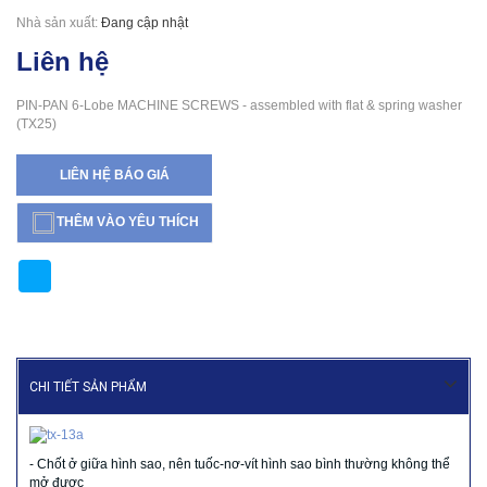
Nhà sản xuất:
Đang cập nhật
Liên hệ
PIN-PAN 6-Lobe MACHINE SCREWS - assembled with flat & spring washer
(TX25)
LIÊN HỆ BÁO GIÁ
THÊM VÀO YÊU THÍCH
CHI TIẾT SẢN PHẨM
- Chốt ở giữa hình sao, nên tuốc-nơ-vít hình sao bình thường không thể
mở được