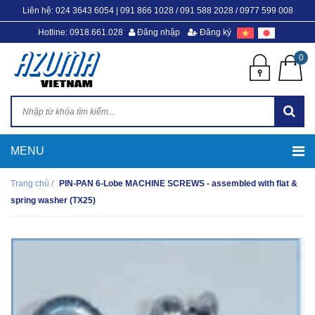
Liên hệ:
024 3643 6054
|
091 866 1028 / 091 588 2028 / 0977 599 008
Hotline: 0918.661.028
Đăng nhập
Đăng ký
0
Trang chủ
/
PIN-PAN 6-Lobe MACHINE SCREWS - assembled with flat &
spring washer (TX25)