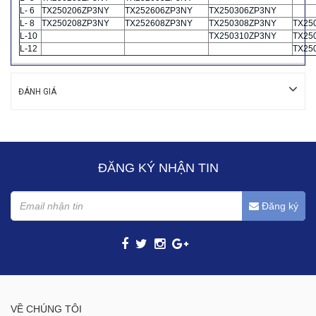
L- 6
TX250206ZP3NY
TX252606ZP3NY
TX250306ZP3NY
L- 8
TX250208ZP3NY
TX252608ZP3NY
TX250308ZP3NY
TX25
L-10
TX250310ZP3NY
TX25
L-12
TX25
ĐÁNH GIÁ
ĐĂNG KÝ NHẬN TIN
Đăng ký
VỀ CHÚNG TÔI