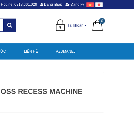
Hotline: 0918.661.028
Đăng nhập
Đăng ký
0
Tài khoản
TỨC
LIÊN HỆ
AZUMANEJI
ROSS RECESS MACHINE