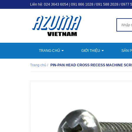
Liên hệ:
024 3643 6054
|
091 866 1028 / 091 588 2028 / 0977 
TRANG CHỦ
GIỚI THIỆU
SẢN 
Trang chủ
/
PIN-PAN HEAD CROSS RECESS MACHINE SCR