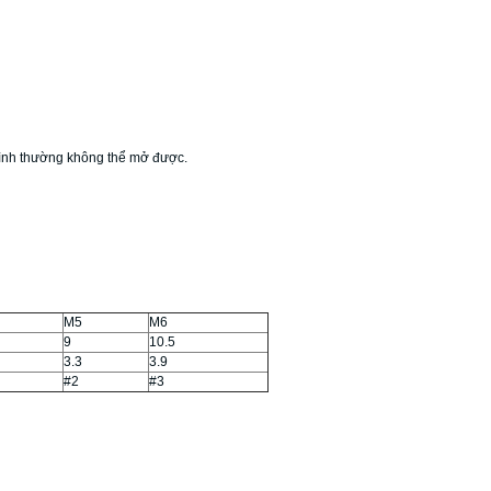
 bình thường không thể mở được.
M5
M6
9
10.5
3.3
3.9
#2
#3