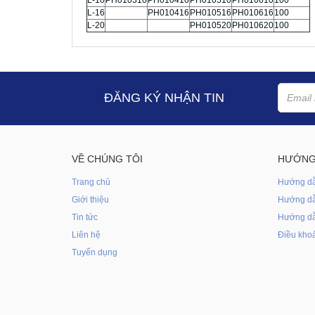
L-10
PH010310
PH010410
PH010510
PH010610
100
L-16
PH010416
PH010516
PH010616
100
L-20
PH010520
PH010620
100
ĐĂNG KÝ NHẬN TIN
VỀ CHÚNG TÔI
HƯỚNG
Trang chủ
Hướng d
Giới thiệu
Hướng dẫ
Tin tức
Hướng dẫ
Liên hệ
Điều khoả
Tuyển dụng