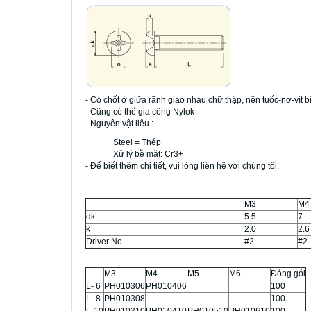
- Có chốt ở giữa rãnh giao nhau chữ thập, nên tuốc-nơ-vít
- Cũng có thể gia công Nylok
- Nguyên vật liệu :
Steel = Thép
Xử lý bề mặt: Cr3+
- Để biết thêm chi tiết, vui lòng liên hệ với chúng tôi.
M3
M4
dk
5.5
7
k
2.0
2.6
Driver No
#2
#2
M3
M4
M5
M6
Đóng gói
L- 6
PH010306
PH010406
100
L- 8
PH010308
100