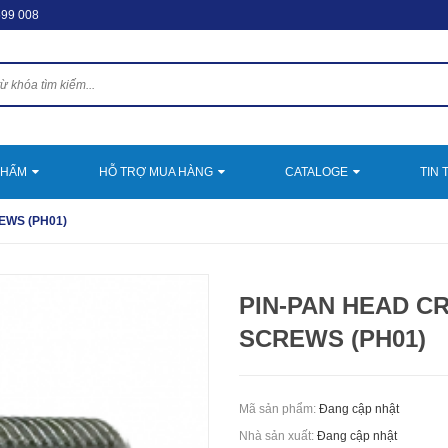
599 008
PHẨM
HỖ TRỢ MUA HÀNG
CATALOGE
TIN 
EWS (PH01)
PIN-PAN HEAD C
SCREWS (PH01)
Mã sản phẩm:
Đang cập nhật
Nhà sản xuất:
Đang cập nhật