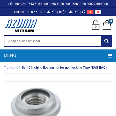
Liên hệ:
024 3643 6054
|
091 866 1028 / 091 588 2028 / 0977 599 008
Hotline: 0918.661.028
Đăng nhập
Đăng ký
0
Trang chủ
/
Self-Clinching floating nut for non-locking Type (EAS EAC)