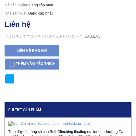
Mã sản phẩm:
Đang cập nhật
Nhà sản xuất:
Đang cập nhật
Liên hệ
クリンチングフローティングナット(ノンロック)(EAS,EAC)
LIÊN HỆ BÁO GIÁ
THÊM VÀO YÊU THÍCH
CHI TIẾT SẢN PHẨM
Trên đây là thông số của Self-Clinching floating nut for non-locking Type,