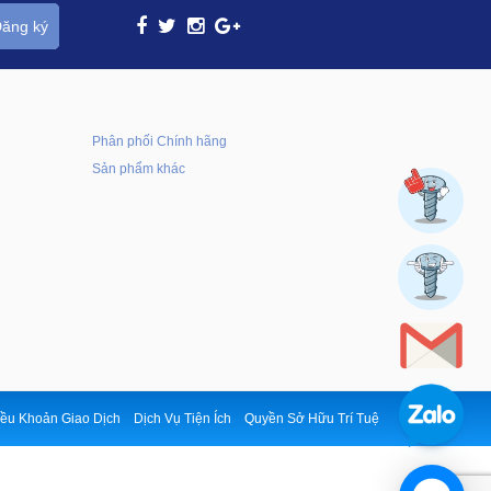
ăng ký
Phân phối Chính hãng
Sản phẩm khác
ều Khoản Giao Dịch
Dịch Vụ Tiện Ích
Quyền Sở Hữu Trí Tuệ