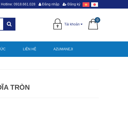
Hotline: 0918.661.028
Đăng nhập
Đăng ký
0
Tài khoản
TỨC
LIÊN HỆ
AZUMANEJI
ĐĨA TRÒN