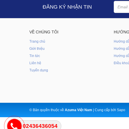
ĐĂNG KÝ NHẬN TIN
VỀ CHÚNG TÔI
HƯỚNG
Trang chủ
Hướng d
Giới thiệu
Hướng dẫ
Tin tức
Hướng dẫ
Liên hệ
Điều khoả
Tuyển dụng
© Bản quyền thuộc về
Azuma Việt Nam
|
Cung cấp bởi
Sapo
02436436054