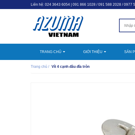
Liên hệ:
024 3643 6054
|
091 866 1028 / 091 588 2028 / 0977 
TRANG CHỦ
GIỚI THIỆU
SẢN 
Trang chủ
/
Vít 4 cạnh đầu đĩa tròn