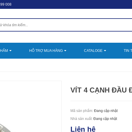
599 008
PHẨM
HỖ TRỢ MUA HÀNG
CATALOGE
TIN 
VÍT 4 CẠNH ĐẦU 
Mã sản phẩm:
Đang cập nhật
Nhà sản xuất:
Đang cập nhật
Liên hệ