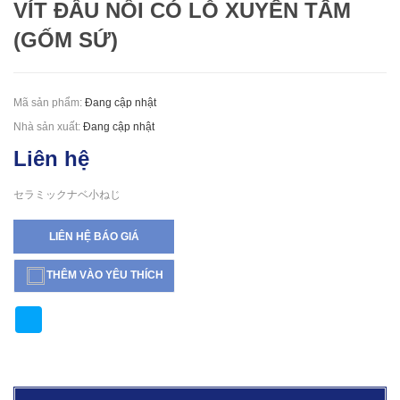
VÍT ĐẦU NỒI CÓ LỖ XUYÊN TÂM
(GỐM SỨ)
Mã sản phẩm:
Đang cập nhật
Nhà sản xuất:
Đang cập nhật
Liên hệ
セラミックナベ小ねじ
LIÊN HỆ BÁO GIÁ
THÊM VÀO YÊU THÍCH