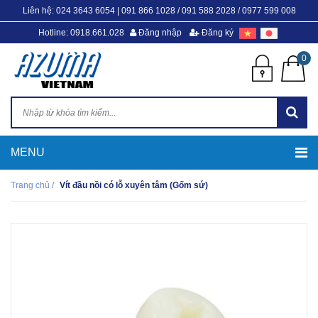
Liên hệ:
024 3643 6054
|
091 866 1028 / 091 588 2028 / 0977 599 008
Hotline: 0918.661.028
Đăng nhập
Đăng ký
0
Trang chủ
/
Vít đầu nồi có lỗ xuyên tâm (Gốm sứ)