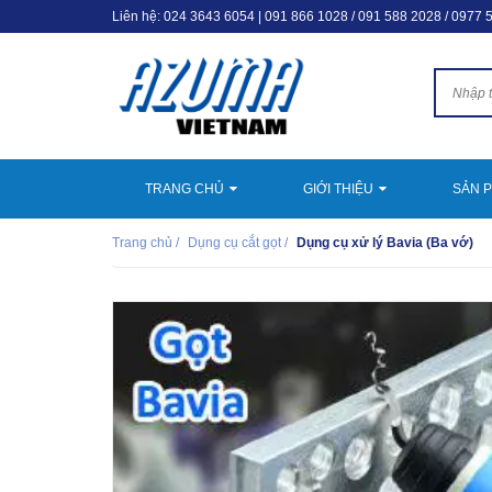
Liên hệ:
024 3643 6054
|
091 866 1028 / 091 588 2028 / 0977 
TRANG CHỦ
GIỚI THIỆU
SẢN 
Trang chủ
/
Dụng cụ cắt gọt
/
Dụng cụ xử lý Bavia (Ba vớ)