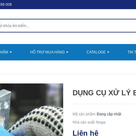
599 008
PHẨM
HỖ TRỢ MUA HÀNG
CATALOGE
TIN 
DỤNG CỤ XỬ LÝ B
Mã sản phẩm:
Đang cập nhật
Nhà sản xuất:
Noga
Liên hệ