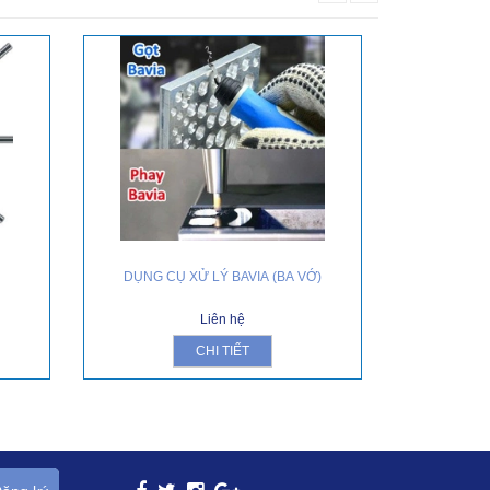
DỤNG CỤ XỬ LÝ BAVIA (BA VỚ)
MŨI KH
Liên hệ
CHI TIẾT