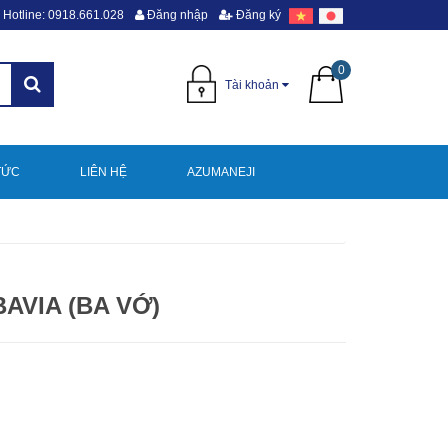
Hotline: 0918.661.028
Đăng nhập
Đăng ký
0
Tài khoản
TỨC
LIÊN HỆ
AZUMANEJI
AVIA (BA VỚ)