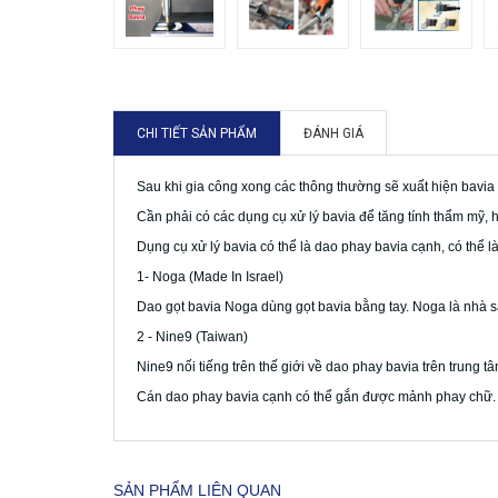
CHI TIẾT SẢN PHẨM
ĐÁNH GIÁ
Sau khi gia công xong các thông thường sẽ xuất hiện bavia tr
Cần phải có các dụng cụ xử lý bavia để tăng tính thẩm mỹ, ho
Dụng cụ xử lý bavia có thể là dao phay bavia cạnh, có thể là
1- Noga (Made In Israel)
Dao gọt bavia Noga dùng gọt bavia bằng tay. Noga là nhà sản
2 - Nine9 (Taiwan)
Nine9 nối tiếng trên thế giới về dao phay bavia trên trung 
Cán dao phay bavia cạnh có thể gắn được mảnh phay chữ.
SẢN PHẨM LIÊN QUAN