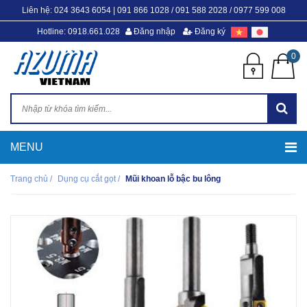
Liên hệ:
024 3643 6054
|
091 866 1028 / 091 588 2028 / 0977 599 008
Hotline: 0918.661.028
Đăng nhập
Đăng ký
0
Trang chủ
/
Dụng cụ cắt gọt
/
Mũi khoan lỗ bậc bu lông