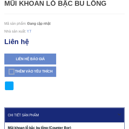
MŨI KHOAN LỖ BẬC BU LÔNG
Mã sản phẩm:
Đang cập nhật
Nhà sản xuất:
Y.T
Liên hệ
LIÊN HỆ BÁO GIÁ
THÊM VÀO YÊU THÍCH
CHI TIẾT SẢN PHẨM
Mũi khoan lỗ bậc bu lông (Counter Bor)