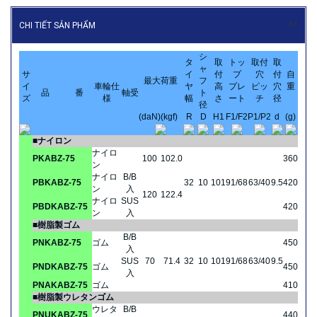
CHI TIẾT SẢN PHẨM
シ
タ
取
トッ
取付
取
ャ
サ
イ
付
プ
穴
付
自
最大荷重
フ
イ
車輪仕
ヤ
高
プレ
ピッ
穴
重
品 番
軸受
ト
ズ
様
幅
さ
ート
チ
径
径
(daN)
(kgf)
R
D
H1
F1/F2
P1/P2
d
(g)
■ナイロン
ナイロ
PKABZ-75
100
102.0
360
ン
ナイロ
B/B
PBKABZ-75
32
10
101
91/68
63/40
9.5
420
ン
入
120
122.4
ナイロ
SUS
PBDKABZ-75
420
ン
入
■樹脂製ゴム
B/B
PNKABZ-75
ゴム
450
入
SUS
70
71.4
32
10
101
91/68
63/40
9.5
PNDKABZ-75
ゴム
450
入
PNAKABZ-75
ゴム
410
■樹脂製ウレタンゴム
ウレタ
B/B
PNUKABZ-75
440