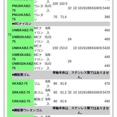
ン
入
100
102.0
PNUDKABZ-
ウレタ
SUS
32
10
101
91/68
63/40
9.5
440
75
ン
入
PNUAKABZ-
ウレタ
70
71.4
390
75
ン
■MCナイロン
MCナ
B/B
UWBKABZ-75
460
イロン
入
75
UWBDKABZ-
MCナ
SUS
24
460
75
イロン
入
MCナ
UWAKABZ-75
150
153.0
10
101
91/68
63/40
9.5
420
イロン
UWBSKABZ-
MCナ
B/B
440
75
イロン
入
26
UWBSDKABZ-
MCナ
SUS
440
75
イロン
入
車輪本体は、ステンレス製ではありませ
■鋼板製ゴム
ん。
B/B
SKABZ-75
ゴム
80
81.6
470
入
B/B
SRKABZ-75
赤ゴム
60
61.2
32
10
101
91/68
63/40
9.5
470
入
耐熱ゴ
B/B
CRKABZ-75
80
81.6
490
ム
入
車輪本体は、ステンレス製ではありませ
■鋼板製ウレタンゴム
ん。