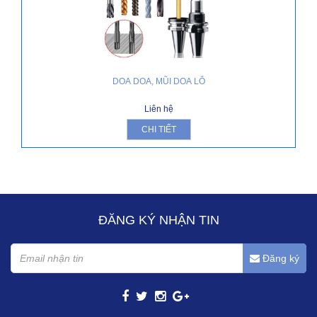
DOA DOA, MŨI DOA LỖ
Liên hệ
CHI TIẾT
ĐĂNG KÝ NHẬN TIN
Đăng ký