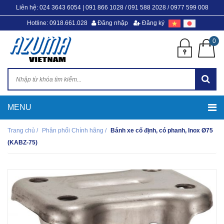
Liên hệ:
024 3643 6054
|
091 866 1028 / 091 588 2028 / 0977 599 008
Hotline: 0918.661.028
Đăng nhập
Đăng ký
0
Trang chủ
/
Phân phối Chính hãng
/
Bánh xe cố định, có phanh, Inox Ø75
(KABZ-75)