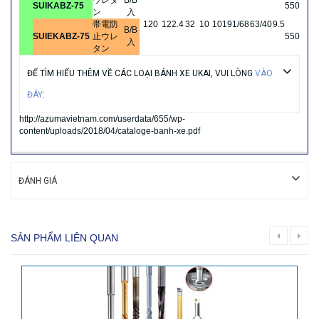
ウレタ
B/B
SUIKABZ-75
550
ン
入
帯電防
120
122.4
32
10
101
91/68
63/40
9.5
B/B
SUIEKABZ-75
止ウレ
550
入
タン
ĐỂ TÌM HIỂU THÊM VỀ CÁC LOẠI BÁNH XE UKAI, VUI LÒNG
VÀO
ĐÂY
:
http://azumavietnam.com/userdata/655/wp-
content/uploads/2018/04/cataloge-banh-xe.pdf
ĐÁNH GIÁ
SẢN PHẨM LIÊN QUAN