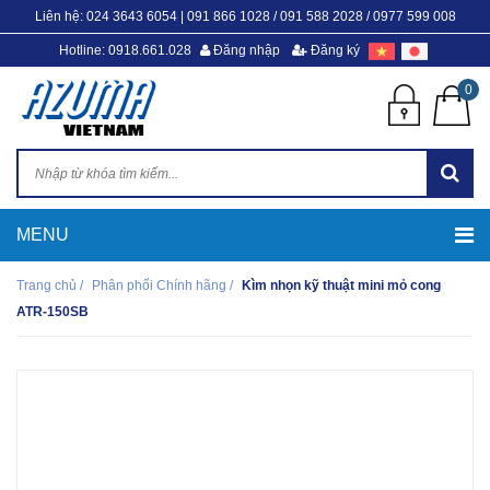
Liên hệ:
024 3643 6054
|
091 866 1028 / 091 588 2028 / 0977 599 008
Hotline: 0918.661.028
Đăng nhập
Đăng ký
0
Trang chủ
/
Phân phối Chính hãng
/
Kìm nhọn kỹ thuật mini mỏ cong
ATR-150SB