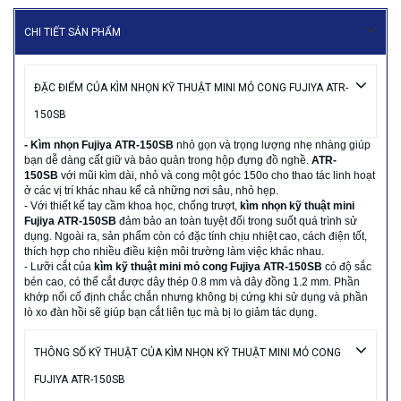
CHI TIẾT SẢN PHẨM
ĐẶC ĐIỂM CỦA KÌM NHỌN KỸ THUẬT MINI MỎ CONG FUJIYA ATR-
150SB
- Kìm nhọn Fujiya ATR-150SB
nhỏ gọn và trọng lượng nhẹ nhàng giúp
bạn dễ dàng cất giữ và bảo quản trong hộp đựng đồ nghề.
ATR-
150SB
với mũi kìm dài, nhỏ và cong một góc 150o cho thao tác linh hoạt
ở các vị trí khác nhau kể cả những nơi sâu, nhỏ hẹp.
- Với thiết kế tay cầm khoa học, chống trượt,
kìm nhọn kỹ thuật mini
Fujiya ATR-150SB
đảm bảo an toàn tuyệt đối trong suốt quá trình sử
dụng. Ngoài ra, sản phẩm còn có đặc tính chịu nhiệt cao, cách điện tốt,
thích hợp cho nhiều điều kiện môi trường làm việc khác nhau.
- Lưỡi cắt của
kìm kỹ thuật mini mỏ cong Fujiya
ATR-150SB
có độ sắc
bén cao, có thể cắt được dây thép 0.8 mm và dây đồng 1.2 mm. Phần
khớp nối cố định chắc chắn nhưng không bị cứng khi sử dụng và phần
lò xo đàn hồi sẽ giúp bạn cắt liên tục mà bị lo giảm tác dụng.
THÔNG SỐ KỸ THUẬT CỦA KÌM NHỌN KỸ THUẬT MINI MỎ CONG
FUJIYA ATR-150SB