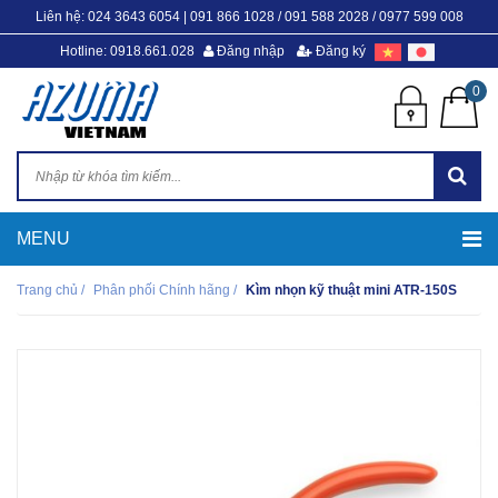
Liên hệ:
024 3643 6054
|
091 866 1028 / 091 588 2028 / 0977 599 008
Hotline: 0918.661.028
Đăng nhập
Đăng ký
0
Trang chủ
/
Phân phối Chính hãng
/
Kìm nhọn kỹ thuật mini ATR-150S