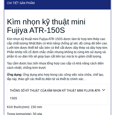
CHI TIẾT SẢN PHẨM
Kìm nhọn kỹ thuật mini
Fujiya ATR-150S
Kìm nhọn kỹ thuật mini Fujiya ATR-150S được làm từ hợp kim thép cao
cấp chất lượng Nhật Bản có khả năng chống gỉ sét, độ cứng độ bền cao.
Lưỡi kìm được thiết kế sắc bén có thể cắt được dây thép và dây hợp kim.
Phần khớp nối cố định chắc chắn nhưng không bị cứng khi sử dụng và
phần lò xo đàn hồi sẽ giúp bạn cắt liên tục mà bị lo giảm chất lượng.
Tay cầm được bọc bởi nhựa tổng hợp cao cấp có khả năng cách điện
cách nhiệt, chống trơn trượt.
Ứng dụng:
Ứng dụng phù hợp trong các công việc sửa chữa, chế tạo,
lắp ráp, tháo gỡ các thiết bị điện tử và thiết bị chính xác…
THÔNG SỐ KỸ THUẬT CỦA KÌM NHỌN KỸ THUẬT MINI FUJIYA ATR-
150S
Kích thước(mm): 150 mm
Trọng lượng(g/w): 50 g/w