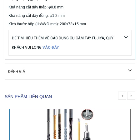
Khả năng cắt dây thép: φ0.8 mm
Khả năng cắt dây đồng: φ1.2 mm
Kích thước hộp (HxWxD mm): 200x73x15 mm
ĐỂ TÌM HIỂU THÊM VỀ CÁC DỤNG CỤ CẦM TAY FUJIYA, QUÝ
KHÁCH VUI LÒNG
VÀO ĐÂY
ĐÁNH GIÁ
SẢN PHẨM LIÊN QUAN