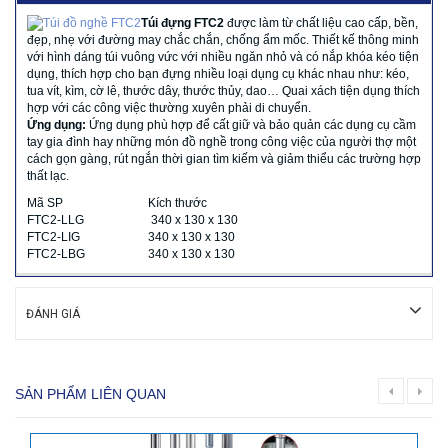
Túi đựng FTC2
được làm từ chất liệu cao cấp, bền,
đẹp, nhẹ với đường may chắc chắn, chống ẩm mốc. Thiết kế thông minh
với hình dáng túi vuông vức với nhiều ngăn nhỏ và có nắp khóa kéo tiện
dụng, thích hợp cho bạn đựng nhiều loại dụng cụ khác nhau như: kéo,
tua vít, kìm, cờ lê, thước dây, thước thủy, dao… Quai xách tiện dụng thích
hợp với các công việc thường xuyên phải di chuyển.
Ứng dụng:
Ứng dụng phù hợp để cất giữ và bảo quản các dụng cụ cầm
tay gia đình hay những món đồ nghề trong công việc của người thợ một
cách gọn gàng, rút ngắn thời gian tìm kiếm và giảm thiểu các trường hợp
thất lạc.
Mã SP
Kích thước
FTC2-LLG
340 x 130 x 130
FTC2-LIG
340 x 130 x 130
FTC2-LBG
340 x 130 x 130
ĐÁNH GIÁ
SẢN PHẨM LIÊN QUAN