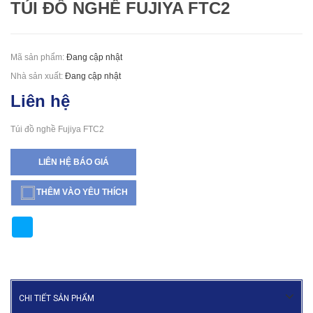
TÚI ĐỒ NGHỀ FUJIYA FTC2
Mã sản phẩm:
Đang cập nhật
Nhà sản xuất:
Đang cập nhật
Liên hệ
Túi đồ nghề Fujiya FTC2
LIÊN HỆ BÁO GIÁ
THÊM VÀO YÊU THÍCH
CHI TIẾT SẢN PHẨM