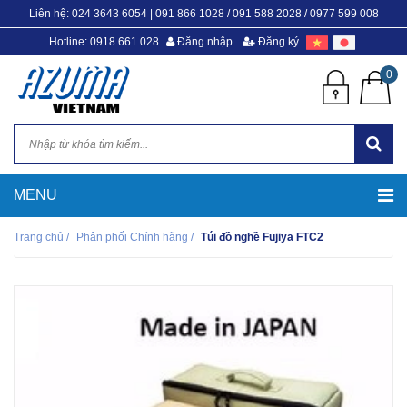
Liên hệ:
024 3643 6054
|
091 866 1028 / 091 588 2028 / 0977 599 008
Hotline: 0918.661.028
Đăng nhập
Đăng ký
0
Trang chủ
/
Phân phối Chính hãng
/
Túi đồ nghề Fujiya FTC2