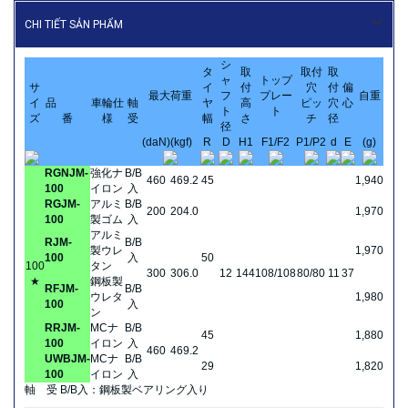
CHI TIẾT SẢN PHẨM
シ
タ
取
取付
取
ャ
トップ
サ
イ
付
穴
付
偏
最大荷重
フ
プレー
自重
イ
品
車輪仕
軸
ヤ
高
ピッ
穴
心
ト
ト
ズ
番
様
受
幅
さ
チ
径
径
(daN)
(kgf)
R
D
H1
F1/F2
P1/P2
d
E
(g)
RGNJM-
強化ナ
B/B
460
469.2
45
1,940
100
イロン
入
RGJM-
アルミ
B/B
200
204.0
1,970
100
製ゴム
入
アルミ
RJM-
B/B
製ウレ
1,970
100
入
50
100
タン
300
306.0
12
144
108/108
80/80
11
37
★
鋼板製
RFJM-
B/B
ウレタ
1,980
100
入
ン
RRJM-
MCナ
B/B
45
1,880
100
イロン
入
460
469.2
UWBJM-
MCナ
B/B
29
1,820
100
イロン
入
軸 受 B/B入：鋼板製ベアリング入り