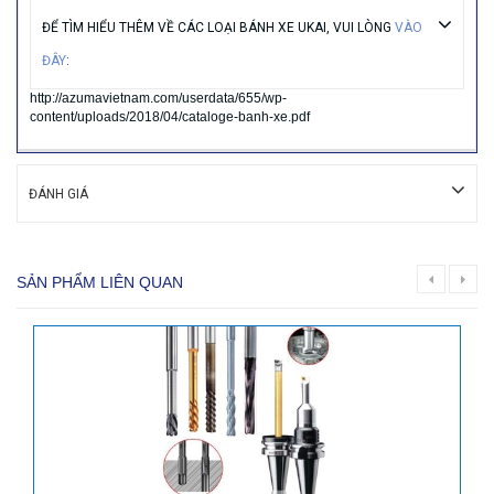
ĐỂ TÌM HIỂU THÊM VỀ CÁC LOẠI BÁNH XE UKAI, VUI LÒNG
VÀO
ĐÂY
:
http://azumavietnam.com/userdata/655/wp-
content/uploads/2018/04/cataloge-banh-xe.pdf
ĐÁNH GIÁ
SẢN PHẨM LIÊN QUAN