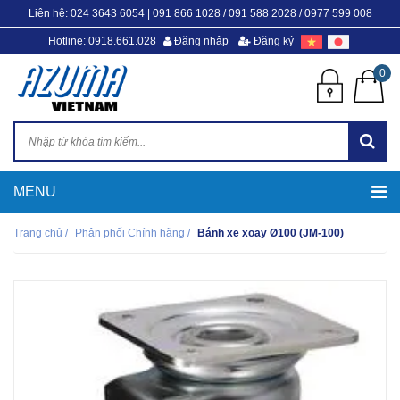
Liên hệ:
024 3643 6054
|
091 866 1028 / 091 588 2028 / 0977 599 008
Hotline: 0918.661.028
Đăng nhập
Đăng ký
0
Trang chủ
/
Phân phối Chính hãng
/
Bánh xe xoay Ø100 (JM-100)