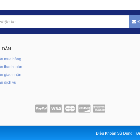
Đ
 DẪN
ẫn mua hàng
n thanh toán
n giao nhận
n dịch vụ
Điều Khoản Sử Dụng
Đi