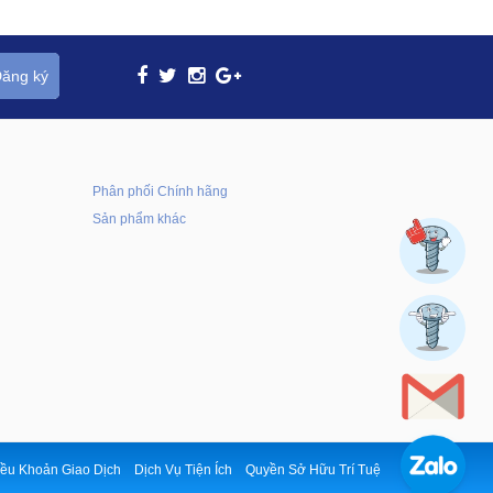
ăng ký
Phân phối Chính hãng
Sản phẩm khác
ều Khoản Giao Dịch
Dịch Vụ Tiện Ích
Quyền Sở Hữu Trí Tuệ