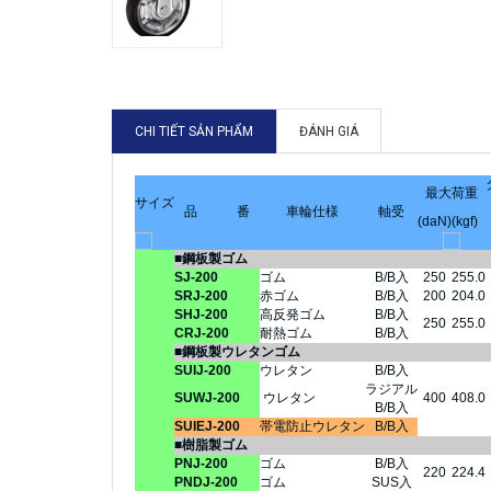
CHI TIẾT SẢN PHẨM
ĐÁNH GIÁ
最大荷重
サイズ
品 番
車輪仕様
軸受
(daN)
(kgf)
■鋼板製ゴム
SJ-200
ゴム
B/B入
250
255.0
SRJ-200
赤ゴム
B/B入
200
204.0
SHJ-200
高反発ゴム
B/B入
250
255.0
CRJ-200
耐熱ゴム
B/B入
■鋼板製ウレタンゴム
SUIJ-200
ウレタン
B/B入
ラジアル
SUWJ-200
ウレタン
400
408.0
B/B入
SUIEJ-200
帯電防止ウレタン
B/B入
■樹脂製ゴム
PNJ-200
ゴム
B/B入
220
224.4
PNDJ-200
ゴム
SUS入