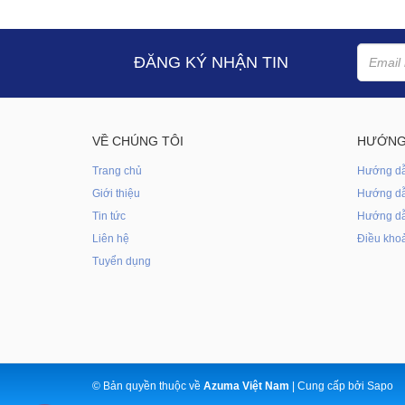
ĐĂNG KÝ NHẬN TIN
VỀ CHÚNG TÔI
HƯỚNG
Trang chủ
Hướng d
Giới thiệu
Hướng dẫ
Tin tức
Hướng dẫ
Liên hệ
Điều khoả
Tuyển dụng
© Bản quyền thuộc về
Azuma Việt Nam
|
Cung cấp bởi
Sapo