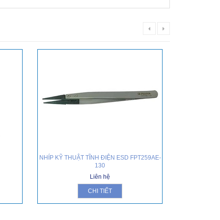
NHÍP KỸ THUẬT TĨNH ĐIỆN ESD FPT259AE-
NHÍP KỸ THU
130
Liên hệ
CHI TIẾT