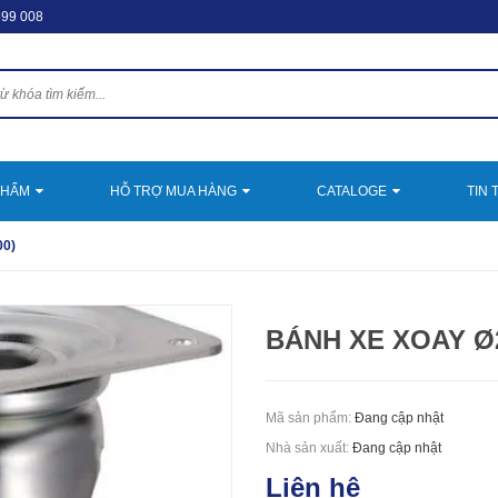
599 008
PHẨM
HỖ TRỢ MUA HÀNG
CATALOGE
TIN 
00)
BÁNH XE XOAY Ø2
Mã sản phẩm:
Đang cập nhật
Nhà sản xuất:
Đang cập nhật
Liên hệ