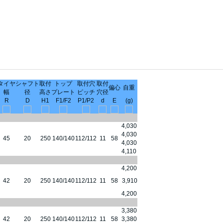
タイヤ
シャフト
取付
トップ
取付穴
取付
偏心
自重
幅
径
高さ
プレート
ピッチ
穴径
R
D
H1
F1/F2
P1/P2
d
E
(g)
4,030
4,030
45
20
250
140/140
112/112
11
58
4,030
4,110
4,200
42
20
250
140/140
112/112
11
58
3,910
4,200
3,380
42
20
250
140/140
112/112
11
58
3,380