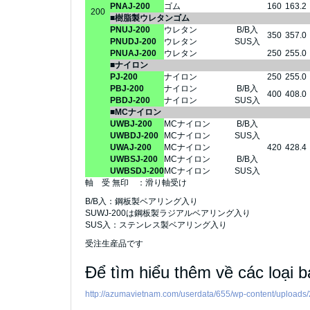
PNAJ-200
ゴム
160
163.2
200
■樹脂製ウレタンゴム
PNUJ-200
ウレタン
B/B入
350
357.0
PNUDJ-200
ウレタン
SUS入
PNUAJ-200
ウレタン
250
255.0
■ナイロン
PJ-200
ナイロン
250
255.0
PBJ-200
ナイロン
B/B入
400
408.0
PBDJ-200
ナイロン
SUS入
■MCナイロン
UWBJ-200
MCナイロン
B/B入
UWBDJ-200
MCナイロン
SUS入
UWAJ-200
MCナイロン
420
428.4
UWBSJ-200
MCナイロン
B/B入
UWBSDJ-200
MCナイロン
SUS入
軸 受 無印 ：滑り軸受け
B/B入：鋼板製ベアリング入り
SUWJ-200は鋼板製ラジアルベアリング入り
SUS入：ステンレス製ベアリング入り
受注生産品です
Để tìm hiểu thêm về các loại 
http://azumavietnam.com/userdata/655/wp-content/uploads/