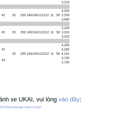
3,210
3,250
42
20
250
140/140
112/112
11
58
3,250
3,080
3,100
45
20
250
140/140
112/112
11
58
3,310
3,310
4,260
42
4,260
20
250
140/140
112/112
11
58
4,110
3,720
34
3,720
bánh xe UKAI, vui lòng
vào đây
:
2018/04/cataloge-banh-xe.pdf