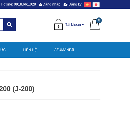
Hotline: 0918.661.028
Đăng nhập
Đăng ký
0
Tài khoản
TỨC
LIÊN HỆ
AZUMANEJI
00 (J-200)