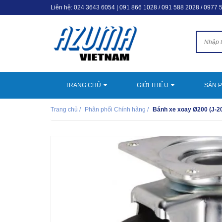
Liên hệ:
024 3643 6054
|
091 866 1028 / 091 588 2028 / 0977 
TRANG CHỦ
GIỚI THIỆU
SẢN 
Trang chủ
/
Phân phối Chính hãng
/
Bánh xe xoay Ø200 (J-2