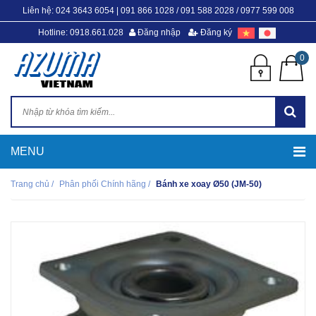
Liên hệ:
024 3643 6054
|
091 866 1028 / 091 588 2028 / 0977 599 008
Hotline: 0918.661.028
Đăng nhập
Đăng ký
0
Trang chủ
/
Phân phối Chính hãng
/
Bánh xe xoay Ø50 (JM-50)