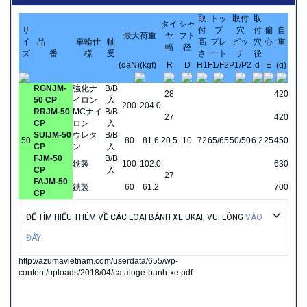
取
トッ
取付
取
タイ
シャ
サ
付
プ
穴
付
偏
自
最大荷重
ヤ
フト
イ
品
車輪仕
軸
高
プレ
ピッ
穴
心
重
幅
径
ズ
番
様
受
さ
ート
チ
径
(daN)
(kgf)
R
D
H1
F1/F2
P1/P2
d
E
(g)
RGNJM-
強化ナ
B/B
28
420
50 CP
イロン
入
200
204.0
RRJM-50
MCナイ
B/B
27
420
CP
ロン
入
SUIJM-50
ウレタ
B/B
50
80
81.6
20.5
10
72
65/65
50/50
6.2
25
450
CP
ン
入
FJM-50
B/B
鉄製
100
102.0
630
CP
入
27
FAJM-50
鉄製
60
61.2
700
CP
ĐỂ TÌM HIỂU THÊM VỀ CÁC LOẠI BÁNH XE UKAI, VUI LÒNG
VÀO
ĐÂY
:
http://azumavietnam.com/userdata/655/wp-
content/uploads/2018/04/cataloge-banh-xe.pdf