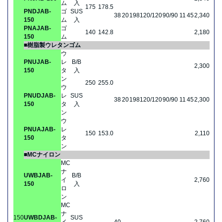
ム
入
175
178.5
PNDJAB-
ゴ
SUS
38
20
198
120/120
90/90
11
45
2,340
150
ム
入
PNAJAB-
ゴ
140
142.8
2,180
150
ム
■樹脂製ウレタンゴム
ウ
PNUJAB-
レ
B/B
2,300
150
タ
入
ン
250
255.0
ウ
PNUDJAB-
レ
SUS
38
20
198
120/120
90/90
11
45
2,300
150
タ
入
ン
ウ
PNUAJAB-
レ
150
153.0
2,110
150
タ
ン
■MCナイロン
MC
ナ
UWBJAB-
B/B
イ
2,760
150
入
ロ
ン
MC
ナ
150
UWBDJAB-
SUS