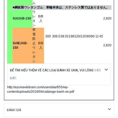
ム
■鋼板製ウレタンゴム
車輪本体は、ステンレス製ではありません。
ウ
レ
B/B
SUIJAB-150
2,820
タ
入
ン
帯
電
300
306.0
38
20
198
120/120
90/90
11
45
防
SUIEJAB-
止
B/B
2,820
150
ウ
入
レ
タ
ン
ĐỂ TÌM HIỂU THÊM VỀ CÁC LOẠI BÁNH XE UKAI, VUI LÒNG
VÀO
ĐÂY
:
http://azumavietnam.com/userdata/655/wp-
content/uploads/2018/04/cataloge-banh-xe.pdf
ĐÁNH GIÁ