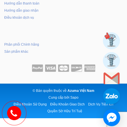
Hướng dẫn thanh toán
Hướng dẫn giao nhận
Điều khoản dịch vụ
Phân phối Chính hãng
Sản phẩm khác
© Bản quyền thuộc về
Azuma Việt Nam
Cung cấp bởi
Sapo
Điều Khoản Sử Dụng
Điều Khoản Giao Dịch
Dịch Vụ Tiện Ích
Quyền Sở Hữu Trí Tuệ