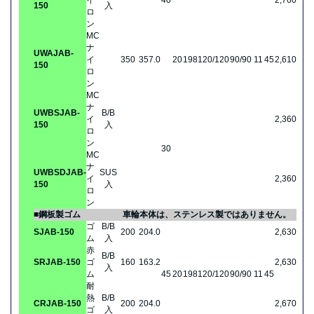
イ
40
2,760
150
入
ロ
ン
MC
ナ
UWAJAB-
イ
350
357.0
20
198
120/120
90/90
11
45
2,610
150
ロ
ン
MC
ナ
UWBSJAB-
B/B
イ
2,360
150
入
ロ
ン
30
MC
ナ
UWBSDJAB-
SUS
イ
2,360
150
入
ロ
ン
■鋼板製ゴム
車輪本体は、ステンレス製ではありません。
ゴ
B/B
SJAB-150
200
204.0
2,630
ム
入
赤
B/B
SRJAB-150
ゴ
160
163.2
2,630
入
ム
45
20
198
120/120
90/90
11
45
耐
熱
B/B
CRJAB-150
200
204.0
2,670
ゴ
入