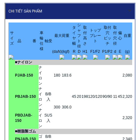
CHI TIẾT SẢN PHẨM
シ
タ
取
取付
取
ャ
トップ
サ
車
イ
付
穴
付
偏
最大荷重
フ
プレー
自重
イ
輪
ヤ
高
ピッ
穴
心
品 番
軸受
ト
ト
ズ
仕
幅
さ
チ
径
径
様
(daN)
(kgf)
R
D
H1
F1/F2
P1/P2
d
E
(g)
■ナイロン
ナ
イ
PJAB-150
180
183.6
2,080
ロ
ン
ナ
イ
B/B
PBJAB-150
45
20
198
120/120
90/90
11
45
2,320
ロ
入
ン
300
306.0
ナ
PBDJAB-
イ
SUS
2,320
150
ロ
入
ン
■樹脂製ゴム
ゴ
B/B
PNJAB-150
2,340