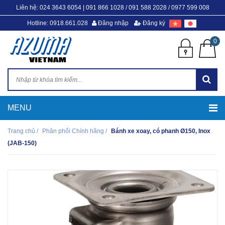
Liên hệ:
024 3643 6054
|
091 866 1028 / 091 588 2028 / 0977 599 008
Hotline: 0918.661.028
Đăng nhập
Đăng ký
0
Trang chủ
/
Phân phối Chính hãng
/
Bánh xe xoay, có phanh Ø150, Inox
(JAB-150)