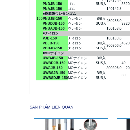
175
178.5
PNDJB-150
ゴム
SUS入
38
20
PNAJB-150
ゴム
140
142.8
■樹脂製ウレタンゴム
150
PNUJB-150
ウレタン
B/B入
250
255.0
PNUDJB-150
ウレタン
SUS入
38
20
PNUAJB-150
ウレタン
150
153.0
■ナイロン
PJB-150
ナイロン
180
183.6
PBJB-150
ナイロン
B/B入
45
20
300
306.0
PBDJB-150
ナイロン
SUS入
■MCナイロン
UWBJB-150
MCナイロン
B/B入
UWBDJB-150
MCナイロン
SUS入
40
UWAJB-150
MCナイロン
300
306.0
20
UWBSJB-150
MCナイロン
B/B入
30
UWBSDJB-150
MCナイロン
SUS入
SẢN PHẨM LIÊN QUAN