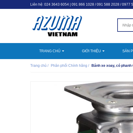
Liên hệ:
024 3643 6054
|
091 866 1028 / 091 588 2028 / 0977 
TRANG CHỦ
GIỚI THIỆU
SẢN 
Trang chủ
/
Phân phối Chính hãng
/
Bánh xe xoay, có phanh