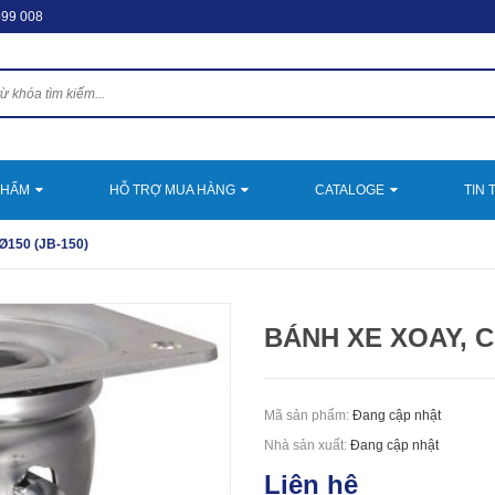
599 008
PHẨM
HỖ TRỢ MUA HÀNG
CATALOGE
TIN 
 Ø150 (JB-150)
BÁNH XE XOAY, C
Mã sản phẩm:
Đang cập nhật
Nhà sản xuất:
Đang cập nhật
Liên hệ