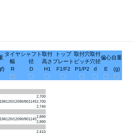
タイヤ
シャフト
取付
トップ
取付穴
取付
重
偏心
自重
幅
径
高さ
プレート
ピッチ
穴径
gf)
R
D
H1
F1/F2
P1/P2
d
E
(g)
2,700
198
120/120
90/90
11
45
2,700
2,740
2,890
198
120/120
90/90
11
45
2,890
2,410