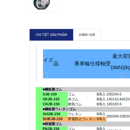
CHI TIẾT SẢN PHẨM
ĐÁNH GIÁ
最大荷
イズ
品 番
車輪仕様
軸受
(daN)
(k
■鋼板製ゴム
SJB-150
ゴム
B/B入
200
204.0
SRJB-150
赤ゴム
B/B入
140
142.8
45
20
CRJB-150
耐熱ゴム
B/B入
180
183.6
■鋼板製ウレタンゴム
SUIJB-150
ウレタン
B/B入
300
306.0
38
20
SUIEJB-150
帯電防止ウレタン
B/B入
■樹脂製ゴム
PNJB-150
ゴム
B/B入