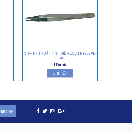
NHÍP KỸ THUẬT TĨNH ĐIỆN ESD FPT259AE-
NHÍP KỸ THU
130
Liên hệ
CHI TIẾT
ăng ký