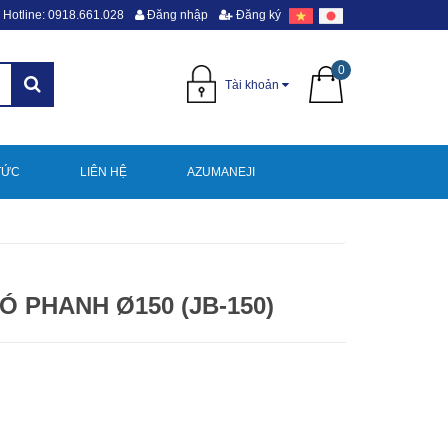
Hotline: 0918.661.028
Đăng nhập
Đăng ký
0
Tài khoản
TỨC
LIÊN HỆ
AZUMANEJI
Ó PHANH Ø150 (JB-150)